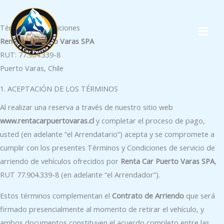
Ir
MAI
al
MEN
Términos Y Condiciones
contenido
Renta Car Puerto Varas SPA
RUT: 77.904.339-8
Puerto Varas, Chile
1. ACEPTACIÓN DE LOS TÉRMINOS
Al realizar una reserva a través de nuestro sitio web
www.rentacarpuertovaras.cl
y completar el proceso de pago,
usted (en adelante “el Arrendatario”) acepta y se compromete a
cumplir con los presentes Términos y Condiciones de servicio de
arriendo de vehículos ofrecidos por
Renta Car Puerto Varas SPA
,
RUT 77.904.339-8 (en adelante “el Arrendador”).
Estos términos complementan el
Contrato de Arriendo
que será
firmado presencialmente al momento de retirar el vehículo, y
ambos documentos constituyen el acuerdo completo entre las